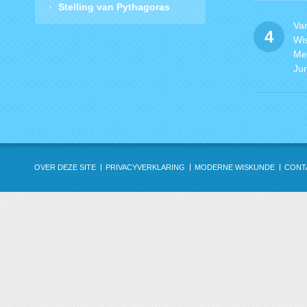
Stelling van Pythagoras
Va
4
Wi
Met
Ju
OVER DEZE SITE
PRIVACYVERKLARING
MODERNE WISKUNDE
CONT