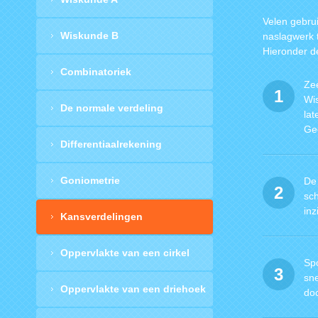
Velen gebrui
Wiskunde B
naslagwerk t
Hieronder d
Combinatoriek
Ze
1
Wi
De normale verdeling
lat
Ge
Differentiaalrekening
Goniometrie
De 
2
sc
inz
Kansverdelingen
Oppervlakte van een cirkel
Spo
3
sne
Oppervlakte van een driehoek
doc